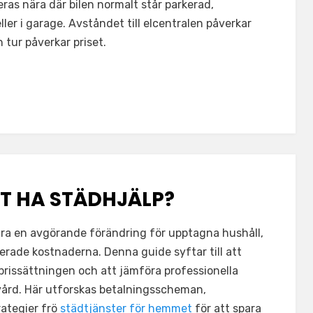
ras nära där bilen normalt står parkerad,
ler i garage. Avståndet till elcentralen påverkar
n tur påverkar priset.
T HA STÄDHJÄLP?
vara en avgörande förändring för upptagna hushåll,
verade kostnaderna. Denna guide syftar till att
 prissättningen och att jämföra professionella
vård. Här utforskas betalningsscheman,
rategier frö
städtjänster för hemmet
för att spara