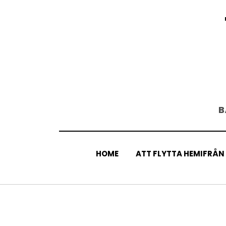
Skip
to
content
B
HOME
ATT FLYTTA HEMIFRÅN