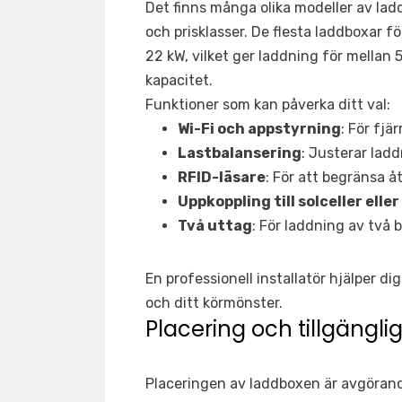
Det finns många olika modeller av la
och prisklasser. De flesta laddboxar f
22 kW, vilket ger laddning för mellan 
kapacitet.
Funktioner som kan påverka ditt val:
Wi-Fi och appstyrning
: För fjä
Lastbalansering
: Justerar lad
RFID-läsare
: För att begränsa å
Uppkoppling till solceller elle
Två uttag
: För laddning av två b
En professionell installatör hjälper dig 
och ditt körmönster.
Placering och tillgängli
Placeringen av laddboxen är avgöran