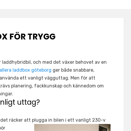
OX FÖR TRYGG
eller laddhybridbil, och med det växer behovet av en
allera laddbox göteborg
ger både snabbare,
 använda ett vanligt vägguttag. Men för att
an krävs planering, fackkunskap och kännedom om
ingar.
anligt uttag?
det räcker att plugga in bilen i ett vanligt 230-v
bör