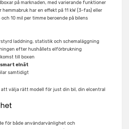
ddboxar på marknaden, med varierande funktioner
ör hemmabruk har en effekt på 11 kW (3-fas) eller
5 och 10 mil per timme beroende på bilens
rrstyrd laddning, statistik och schemaläggning
dningen efter hushållets elförbrukning
tkomst till boxen
r smart elnät
ilar samtidigt
att välja rätt modell för just din bil, din elcentral
ghet
de för både användarvänlighet och