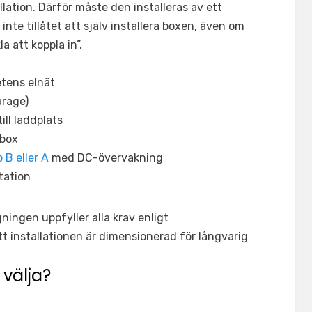
lation. Därför måste den installeras av ett
 inte tillåtet att själv installera boxen, även om
 att koppla in”.
tens elnät
arage)
ill laddplats
dbox
 B eller A
med DC-övervakning
tation
ningen uppfyller alla krav enligt
tt installationen är dimensionerad för långvarig
välja?