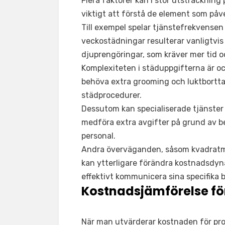
Flera faktorer kan i stor utsträckning
viktigt att förstå de element som påv
Till exempel spelar tjänstefrekvensen
veckostädningar resulterar vanligtvis
djuprengöringar, som kräver mer tid 
Komplexiteten i städuppgifterna är oc
behöva extra grooming och luktborttag
städprocedurer.
Dessutom kan specialiserade tjänster
medföra extra avgifter på grund av b
personal.
Andra överväganden, såsom kvadratmet
kan ytterligare förändra kostnadsdyn
effektivt kommunicera sina specifika b
Kostnadsjämförelse fö
När man utvärderar kostnaden för pro