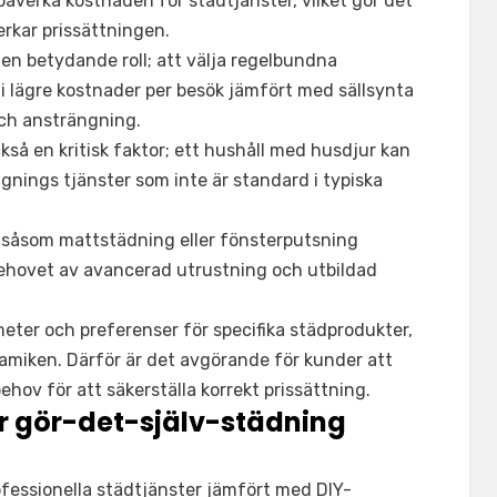
 påverka kostnaden för städtjänster, vilket gör det
erkar prissättningen.
 en betydande roll; att välja regelbundna
 i lägre kostnader per besök jämfört med sällsynta
och ansträngning.
kså en kritisk faktor; ett hushåll med husdjur kan
nings tjänster som inte är standard i typiska
 såsom mattstädning eller fönsterputsning
ehovet av avancerad utrustning och utbildad
er och preferenser för specifika städprodukter,
amiken. Därför är det avgörande för kunder att
ehov för att säkerställa korrekt prissättning.
r gör-det-själv-städning
fessionella städtjänster jämfört med DIY-