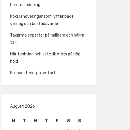
hemmaladdning
Köksrenoveringar som lyfter både
vardag och bostadsvärde
Takfirma experter på hållbara och säkra
tak
När funktion och estetik möts på hög
höjd
En investering i komfort
August 2026
M
T
W
T
F
S
S