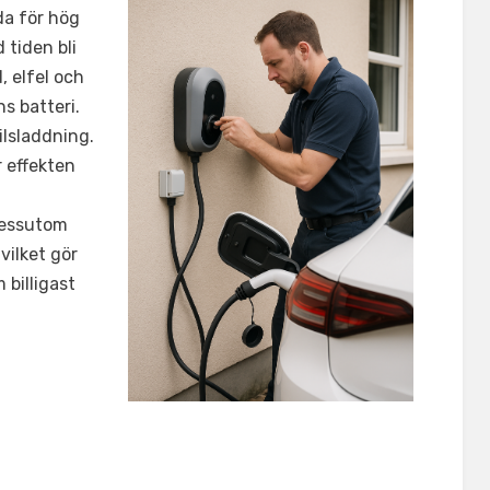
da för hög
 tiden bli
, elfel och
s batteri.
ilsladdning.
 effekten
dessutom
 vilket gör
 billigast