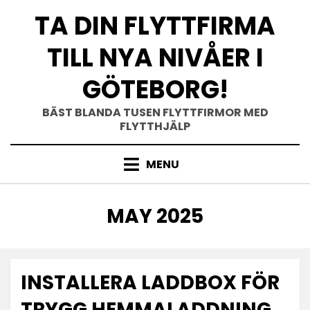
Skip
TA DIN FLYTTFIRMA
to
content
TILL NYA NIVÅER I
GÖTEBORG!
BÄST BLANDA TUSEN FLYTTFIRMOR MED
FLYTTHJÄLP
MENU
MONTH
:
MAY 2025
INSTALLERA LADDBOX FÖR
TRYGG HEMMALADDNING