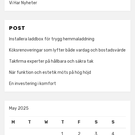
Vi Har Nyheter
POST
Installera laddbox för trygg hemmaladdning
Köksrenoveringar som lyfter både vardag och bostadsvärde
Takfirma experter på hållbara och säkra tak
När funktion och estetik möts på hög höjd
En investering i komfort
May 2025
M
T
W
T
F
S
S
1
2
3
4